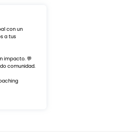
bal con un
s a tus
n impacto. 💬
endo comunidad.
Coaching