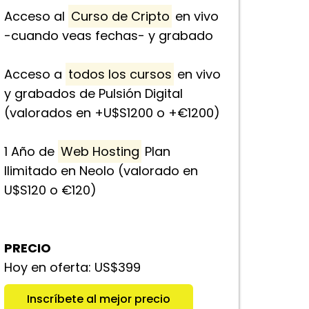
Acceso al
Curso de Cripto
en vivo
-cuando veas fechas- y grabado
Acceso a
todos los cursos
en vivo
y grabados de Pulsión Digital
(valorados en +U$S1200 o +€1200)
1 Año de
Web Hosting
Plan
Ilimitado en Neolo (valorado en
U$S120 o €120)
PRECIO
Hoy en oferta: US$399
Inscríbete al mejor precio