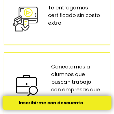
Te entregamos
certificado sin costo
extra.
Conectamos a
alumnos que
buscan trabajo
con empresas que
buscan
Inscribirme con descuento
graduados.