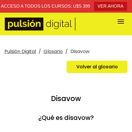
ACCESO A TODOS LOS CURSOS: U$S 399
VER AHORA
Togg
navi
Pulsión Digital
Glosario
Disavow
Volver al glosario
Disavow
¿Qué es disavow?