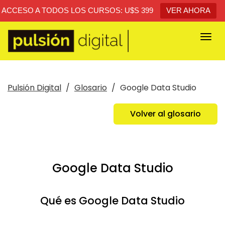
ACCESO A TODOS LOS CURSOS: U$S 399
VER AHORA
Togg
navi
Pulsión Digital
Glosario
Google Data Studio
Volver al glosario
Google Data Studio
Qué es Google Data Studio