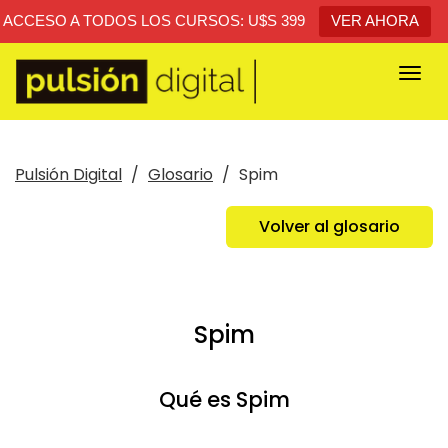
ACCESO A TODOS LOS CURSOS: U$S 399
VER AHORA
Togg
navi
Pulsión Digital
Glosario
Spim
Volver al glosario
Spim
Qué es Spim