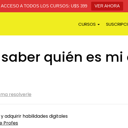
ACCESO A TODOS LOS CURSOS: U$S 399
VER AHORA
CURSOS
SUSCRIPC
aber quién es mi 
ema resolverle
 y adquirir habilidades digitales
e Profes