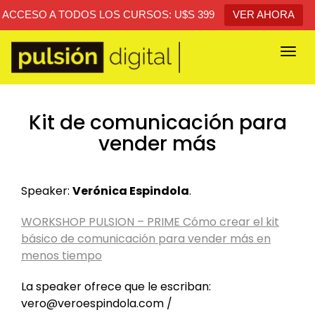
ACCESO A TODOS LOS CURSOS: U$S 399
VER AHORA
Togg
navi
Kit de comunicación para
vender más
Speaker:
Verónica Espindola
.
WORKSHOP PULSION – PRIME Cómo crear el kit
básico de comunicación para vender más en
menos tiempo
La speaker ofrece que le escriban:
vero@veroespindola.com
/