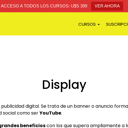
ACCESO A TODOS LOS CURSOS: U$S 399
VER AHORA
CURSOS
SUSCRIPC
Display
e publicidad digital. Se trata de un banner o anuncio for
ed social como ser
YouTube
.
grandes beneficios
con los que supera ampliamente a lo