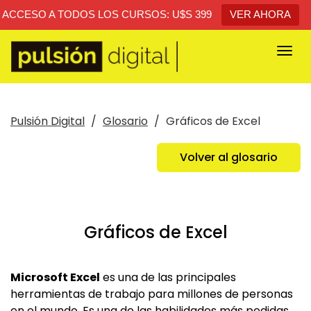
ACCESO A TODOS LOS CURSOS: U$S 399
VER AHORA
Togg
navi
Pulsión Digital
Glosario
Gráficos de Excel
Volver al glosario
Gráficos de Excel
Microsoft Excel
es una de las principales
herramientas de trabajo para millones de personas
en el mundo. Es una de las habilidades más pedidas