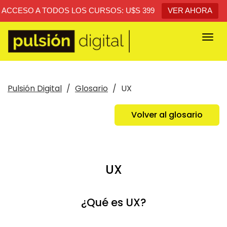
ACCESO A TODOS LOS CURSOS: U$S 399
VER AHORA
Togg
navi
Pulsión Digital
Glosario
UX
Volver al glosario
UX
¿Qué es UX?